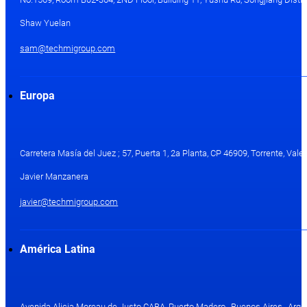
Shaw Yuelan
sam@techmigroup.com
Europa
Carretera Masía del Juez ; 57, Puerta 1, 2a Planta, CP 46909, Torrente, Val
Javier Manzanera
javier@techmigroup.com
América Latina
Avenida Alicia Moreau de Justo CABA, Puerto Madero , Buenos Aires , Arge