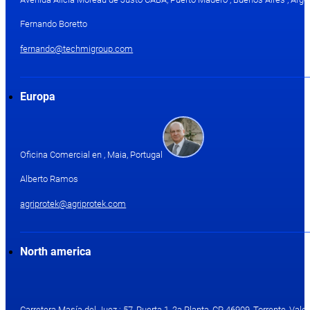
Fernando Boretto
fernando@techmigroup.com
Europa
Oficina Comercial en , Maia, Portugal
Alberto Ramos
agriprotek@agriprotek.com
North america
Carretera Masía del Juez ; 57, Puerta 1, 2a Planta, CP 46909, Torrente, Valen