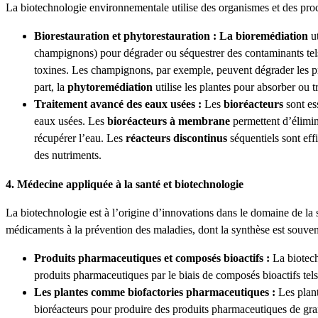
La biotechnologie environnementale utilise des organismes et des pro
Biorestauration et phytorestauration : La bioremédiation
ut
champignons) pour dégrader ou séquestrer des contaminants tels 
toxines. Les champignons, par exemple, peuvent dégrader les pr
part, la
phytoremédiation
utilise les plantes pour absorber ou 
Traitement avancé des eaux usées :
Les
bioréacteurs
sont es
eaux usées. Les
bioréacteurs à membrane
permettent d’élimi
récupérer l’eau. Les
réacteurs discontinus
séquentiels sont eff
des nutriments.
4. Médecine appliquée à la santé et biotechnologie
La biotechnologie est à l’origine d’innovations dans le domaine de la
médicaments à la prévention des maladies, dont la synthèse est souvent
Produits pharmaceutiques et composés bioactifs :
La biotech
produits pharmaceutiques par le biais de composés bioactifs tels
Les plantes comme biofactories pharmaceutiques :
Les plan
bioréacteurs pour produire des produits pharmaceutiques de gr