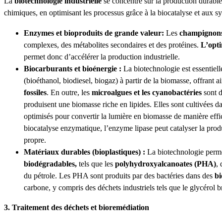
La
biotechnologie industrielle
se concentre sur la production durable
chimiques, en optimisant les processus grâce à la biocatalyse et aux sy
Enzymes et bioproduits de grande valeur:
Les
champignon
complexes, des métabolites secondaires et des protéines.
L’opti
permet donc d’accélérer la production industrielle.
Biocarburants et bioénergie :
La biotechnologie est essentiel
(bioéthanol, biodiesel, biogaz) à partir de la biomasse, offrant a
fossiles
. En outre, les
microalgues et les cyanobactéries
sont 
produisent une biomasse riche en lipides. Elles sont cultivées da
optimisés pour convertir la lumière en biomasse de manière effi
biocatalyse enzymatique, l’enzyme lipase peut catalyser la prod
propre.
Matériaux durables (bioplastiques) :
La biotechnologie perm
biodégradables,
tels que les
polyhydroxyalcanoates (PHA)
,
du pétrole. Les PHA sont produits par des bactéries dans des
bi
carbone, y compris des déchets industriels tels que le glycérol b
3. Traitement des déchets et bioremédiation