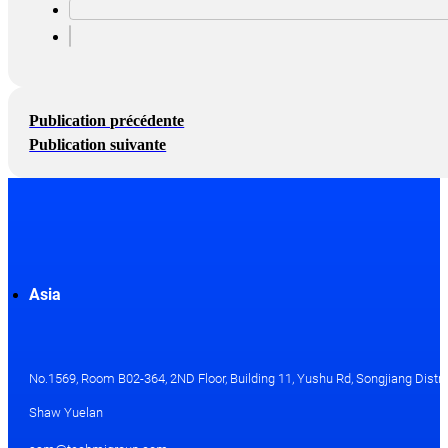
Publication précédente
Publication suivante
Asia
No.1569, Room B02-364, 2ND Floor, Building 11, Yushu Rd, Songjiang Distri
Shaw Yuelan