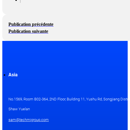
Publication précédente
Publication suivante
Asia
No.1569, Room B02-364, 2ND Floor, Building 11, Yushu Rd, Songjiang Distri
Shaw Yuelan
sam@techmigroup.com