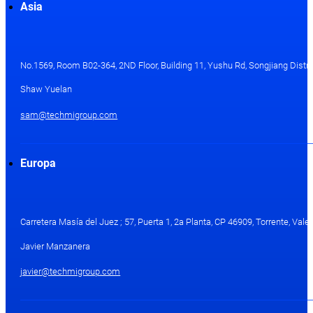
Asia
No.1569, Room B02-364, 2ND Floor, Building 11, Yushu Rd, Songjiang Distri
Shaw Yuelan
sam@techmigroup.com
Europa
Carretera Masía del Juez ; 57, Puerta 1, 2a Planta, CP 46909, Torrente, Val
Javier Manzanera
javier@techmigroup.com