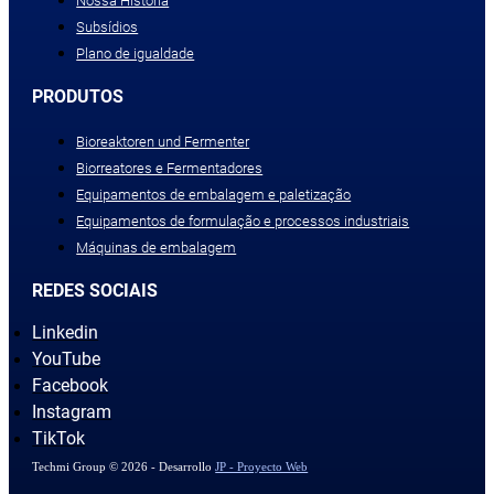
Nossa História
Subsídios
Plano de igualdade
PRODUTOS
Bioreaktoren und Fermenter
Biorreatores e Fermentadores
Equipamentos de embalagem e paletização
Equipamentos de formulação e processos industriais
Máquinas de embalagem
REDES SOCIAIS
Linkedin
YouTube
Facebook
Instagram
TikTok
Techmi Group © 2026 - Desarrollo
JP - Proyecto Web