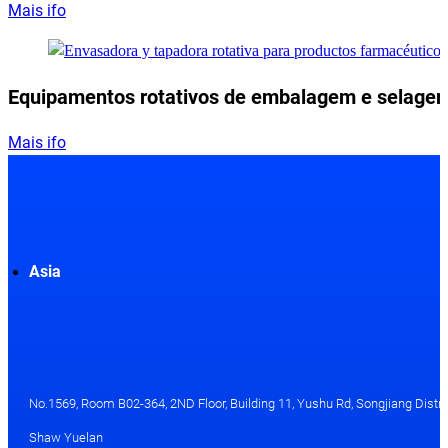
Mais ifo
Equipamentos rotativos de embalagem e selagem
Mais ifo
Asia
No.1569, Room B02-364, 2ND Floor, Building 11, Yushu Rd, Songjiang Distri
Shaw Yuelan