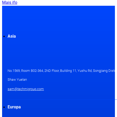
Mais ifo
Asia
No.1569, Room B02-364, 2ND Floor, Building 11, Yushu Rd, Songjiang Distri
Shaw Yuelan
sam@techmigroup.com
Europa