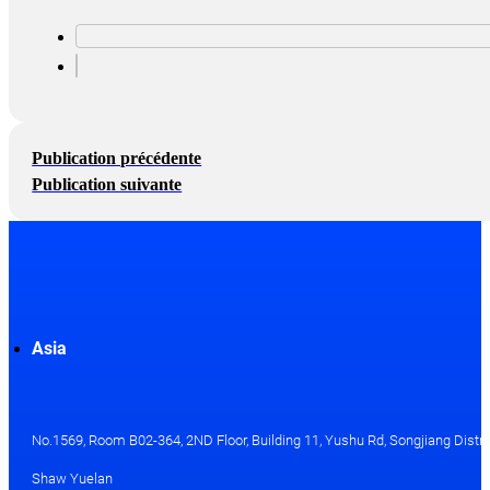
Publication précédente
Publication suivante
Asia
No.1569, Room B02-364, 2ND Floor, Building 11, Yushu Rd, Songjiang Distri
Shaw Yuelan