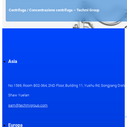
Centrifuga / Concentrazione centrifuga – Techmi Group
Asia
No.1569, Room B02-364, 2ND Floor, Building 11, Yushu Rd, Songjiang Distri
Shaw Yuelan
sam@techmigroup.com
Europa