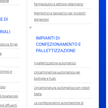
alabile
farmaceutici e settore veterinario
Riempitrici e tappatrici per prodotti
E DI
alimentari
RIALI
IMPIANTI DI
CONFEZIONAMENTO E
zatura Dryer
PALLETTIZZAZIONE
ga
Il pallettizzatore automatico
chimici e
L'incartonatrice automatica per
bottiglie e fusti
'olio
L'incartonatura automatica con robot
Delta
di bioetanolo
Le confezionatrici automatiche di
gli effluenti