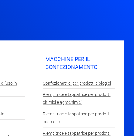
MACCHINE PER IL
CONFEZIONAMENTO
o l'uso in
Confezionatrici per prodotti biologici
Riempitrice e tappatrice per prodotti
chimici e agrochimici
ota
Riempitrice e tappatrice per prodotti
cosmetici
Riempitrice e tappatrice per prodotti