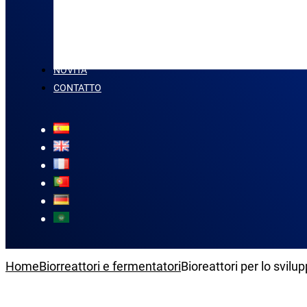
NOVITÀ
CONTATTO
Home
Biorreattori e fermentatori
Bioreattori per lo svilup