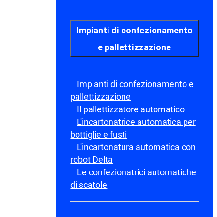
Impianti di confezionamento
e pallettizzazione
Impianti di confezionamento e
pallettizzazione
Il pallettizzatore automatico
L'incartonatrice automatica per
bottiglie e fusti
L'incartonatura automatica con
robot Delta
Le confezionatrici automatiche
di scatole