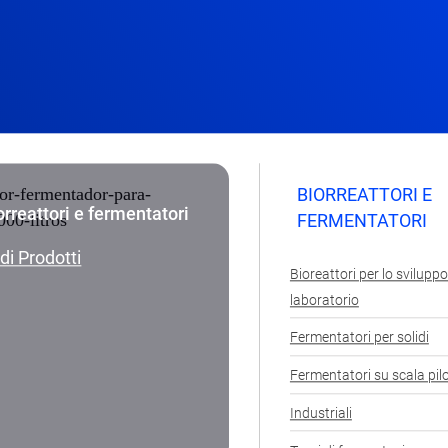
BIORREATTORI E
orreattori e fermentatori
FERMENTATORI
di Prodotti
Bioreattori per lo sviluppo 
laboratorio
Fermentatori per solidi
Fermentatori su scala pil
Industriali