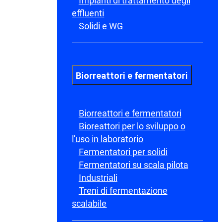
Impianti di trattamento degli
effluenti
Solidi e WG
Biorreattori e fermentatori
Biorreattori e fermentatori
Bioreattori per lo sviluppo o
l'uso in laboratorio
Fermentatori per solidi
Fermentatori su scala pilota
Industriali
Treni di fermentazione
scalabile