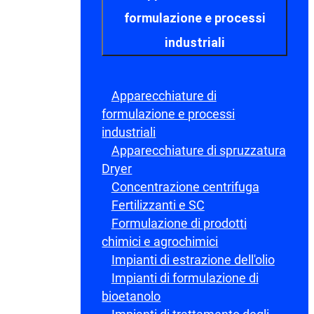
formulazione e processi
industriali
Apparecchiature di
formulazione e processi
industriali
Apparecchiature di spruzzatura
Dryer
Concentrazione centrifuga
Fertilizzanti e SC
Formulazione di prodotti
chimici e agrochimici
Impianti di estrazione dell'olio
Impianti di formulazione di
bioetanolo