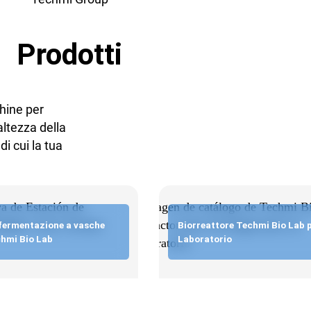
Prodotti
chine per
altezza della
i cui la tua
 fermentazione a vasche
Biorreattore Techmi Bio Lab 
chmi Bio Lab
Laboratorio