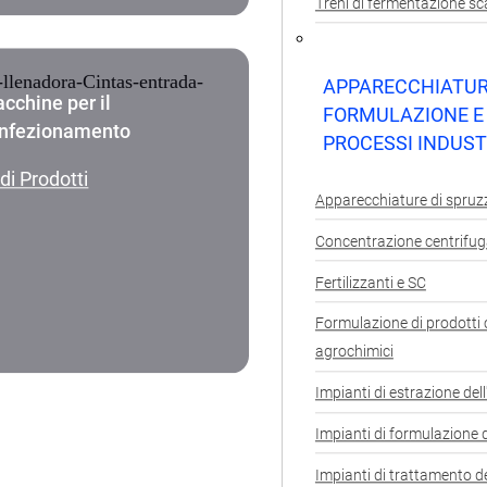
Treni di fermentazione sc
APPARECCHIATUR
cchine per il
FORMULAZIONE E
nfezionamento
PROCESSI INDUST
di Prodotti
Apparecchiature di spruz
Concentrazione centrifu
Fertilizzanti e SC
Formulazione di prodotti 
agrochimici
Impianti di estrazione dell
Impianti di formulazione 
Impianti di trattamento de