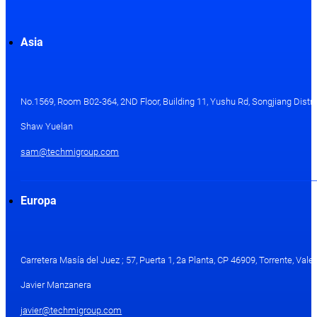
Asia
No.1569, Room B02-364, 2ND Floor, Building 11, Yushu Rd, Songjiang Distri
Shaw Yuelan
sam@techmigroup.com
Europa
Carretera Masía del Juez ; 57, Puerta 1, 2a Planta, CP 46909, Torrente, Val
Javier Manzanera
javier@techmigroup.com