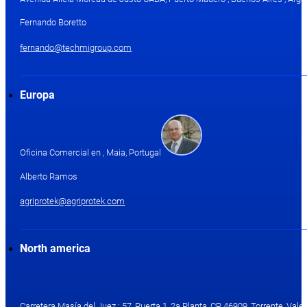
Fernando Boretto
fernando@techmigroup.com
Europa
Oficina Comercial en , Maia, Portugal
Alberto Ramos
agriprotek@agriprotek.com
North america
Carretera Masía del Juez ; 57, Puerta 1, 2a Planta, CP 46909, Torrente, Valen