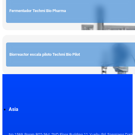
Fermentador Techmi Bio Pharma
Biorreactor escala piloto Techmi Bio Pilot
Asia
No.1569, Room B02-364, 2ND Floor, Building 11, Yushu Rd, Songjiang Distri