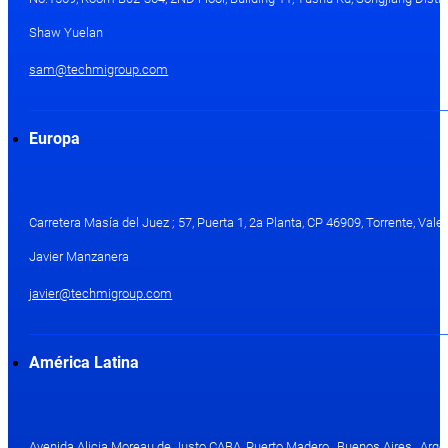
Shaw Yuelan
sam@techmigroup.com
Europa
Carretera Masía del Juez ; 57, Puerta 1, 2a Planta, CP 46909, Torrente, Val
Javier Manzanera
javier@techmigroup.com
América Latina
Avenida Alicia Moreau de Justo CABA, Puerto Madero , Buenos Aires , Arge