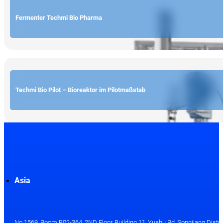
Fermenter Techmi Bio Pharma
Techmi Bio Pilot – Bioreaktor im Pilotmaßstab
Asia
No.1569, Room B02-364, 2ND Floor, Building 11, Yushu Rd, Songjiang Distri