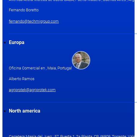
Fernando Boretto
fernando@techmigroup.com
Europa
Oficina Comercial en , Maia, Portugal
Alberto Ramos
agriprotek@agriprotek.com
North america
Carretera Masía del Juez ; 57, Puerta 1, 2a Planta, CP 46909, Torrente, Valen