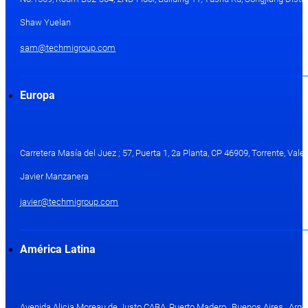
Shaw Yuelan
sam@techmigroup.com
Europa
Carretera Masía del Juez ; 57, Puerta 1, 2a Planta, CP 46909, Torrente, Val
Javier Manzanera
javier@techmigroup.com
América Latina
Avenida Alicia Moreau de Justo CABA, Puerto Madero , Buenos Aires , Arge