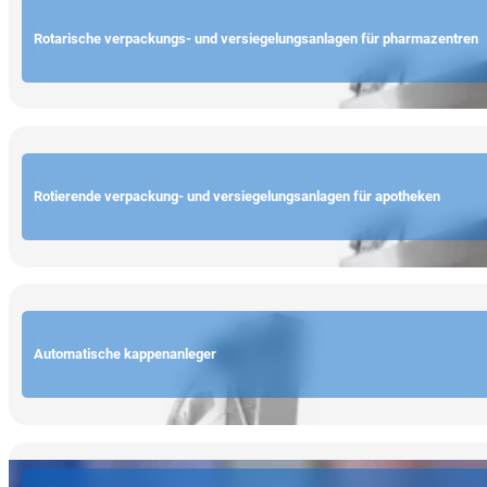
Rotarische verpackungs- und versiegelungsanlagen für pharmazentren
Rotierende verpackung- und versiegelungsanlagen für apotheken
Automatische kappenanleger