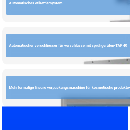
Automatisches etikettiersystem
Automatischer verschliesser für verschlüsse mit sprühgeräten-TAF 40
Mehrformatige lineare verpackungsmaschine für kosmetische produkt