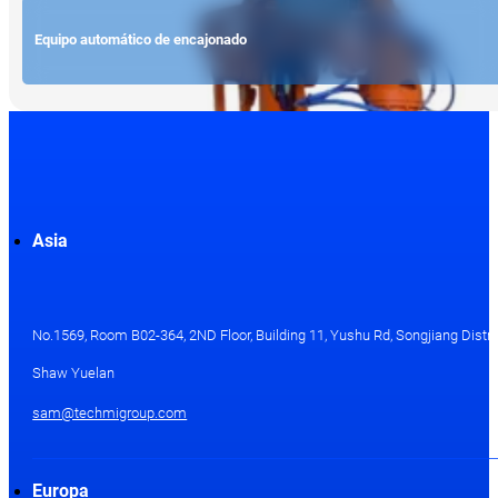
Equipo automático de encajonado
Asia
No.1569, Room B02-364, 2ND Floor, Building 11, Yushu Rd, Songjiang Distri
Shaw Yuelan
sam@techmigroup.com
Europa