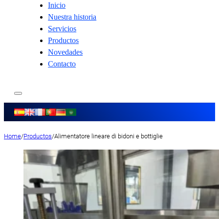
Inicio
Nuestra historia
Servicios
Productos
Novedades
Contacto
Home
/
Productos
/
Alimentatore lineare di bidoni e bottiglie