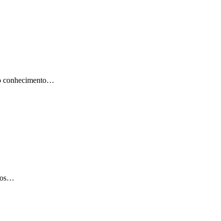
 o conhecimento…
anos…