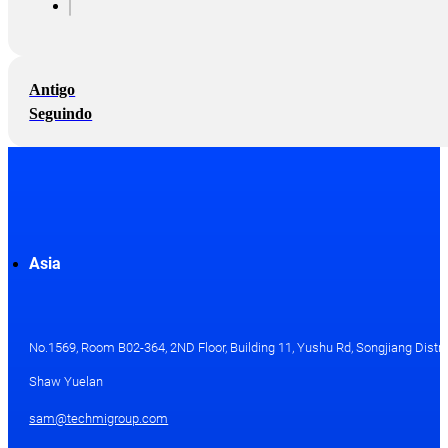
Antigo
Seguindo
Asia
No.1569, Room B02-364, 2ND Floor, Building 11, Yushu Rd, Songjiang Distri
Shaw Yuelan
sam@techmigroup.com