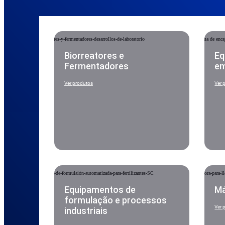
Biorreatores e
Eq
Fermentadores
em
Ver produtos
Ver 
Equipamentos de
Má
formulação e processos
Ver 
industriais