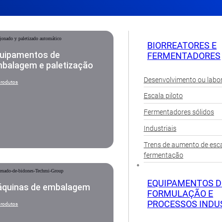
BIORREATORES E
uipamentos de
FERMENTADORES
balagem e paletização
Desenvolvimento ou labor
produtos
Escala piloto
Fermentadores sólidos
Industriais
Trens de aumento de esca
fermentação
EQUIPAMENTOS D
quinas de embalagem
FORMULAÇÃO E
PROCESSOS INDU
produtos