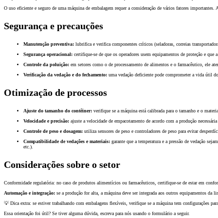
O uso eficiente e seguro de uma máquina de embalagem requer a consideração de vários fatores importantes. A
Segurança e precauções
Manutenção preventiva:
lubrifica e verifica componentes críticos (seladoras, correias transportador
Segurança operacional:
certifique-se de que os operadores usem equipamentos de proteção e que 
Controle da poluição:
em setores como o de processamento de alimentos e o farmacêutico, ele aten
Verificação da vedação e do fechamento:
uma vedação deficiente pode comprometer a vida útil do 
Otimização de processos
Ajuste do tamanho do contêiner:
verifique se a máquina está calibrada para o tamanho e o materi
Velocidade e precisão:
ajuste a velocidade de empacotamento de acordo com a produção necessári
Controle de peso e dosagem:
utiliza sensores de peso e controladores de peso para evitar desperdíc
Compatibilidade de vedações e materiais:
garante que a temperatura e a pressão de vedação sejam 
etc.).
Considerações sobre o setor
Conformidade regulatória: no caso de produtos alimentícios ou farmacêuticos, certifique-se de estar em 
Automação e integração:
se a produção for alta, a máquina deve ser integrada aos outros equipamentos da lin
💡 Dica extra: se estiver trabalhando com embalagens flexíveis, verifique se a máquina tem configurações par
Essa orientação foi útil? Se tiver alguma dúvida, escreva para nós usando o formulário a seguir.