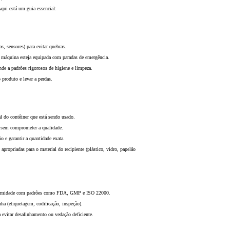
qui está um guia essencial:
as, sensores) para evitar quebras.
a máquina esteja equipada com paradas de emergência.
de a padrões rigorosos de higiene e limpeza.
produto e levar a perdas.
al do contêiner que está sendo usado.
a sem comprometer a qualidade.
io e garantir a quantidade exata.
apropriadas para o material do recipiente (plástico, vidro, papelão
conformidade com padrões como FDA, GMP e ISO 22000.
ha (etiquetagem, codificação, inspeção).
a evitar desalinhamento ou vedação deficiente.