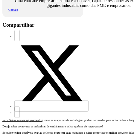
Uma entidade empresarial sólida e adaptável, capaz de responder às ex
gigantes industriais como das PME e empresários.
Contato
Compartilhar
Início
Sobre nossos equipamentos
Como as máquinas de embalagem podem ser usadas para evitar falhas a lon
Deseja saber como usar as máquinas de embalagem e evitar quebras de longo prazo?
Se quiser evitar possíveis avarias de longo prazo em suas máquinas e saber como tirar o melhor proveito delas,