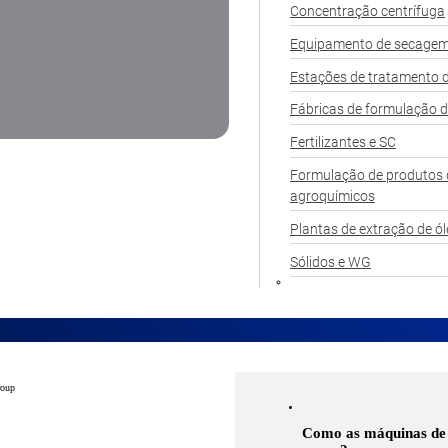
Concentração centrífuga
Equipamento de secagem
Estações de tratamento d
Fábricas de formulação d
Fertilizantes e SC
Formulação de produtos 
agroquímicos
Plantas de extração de ó
Sólidos e WG
Como as máquinas de 