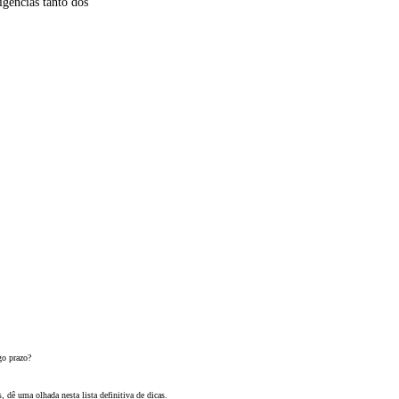
igências tanto dos
go prazo?
 dê uma olhada nesta lista definitiva de dicas.