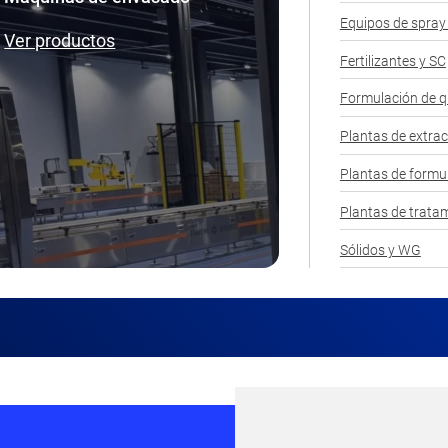
Equipos de spray
Ver productos
Fertilizantes y SC
Formulación de q
Plantas de extrac
Plantas de formu
Plantas de tratam
Sólidos y WG