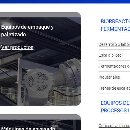
BIORREACT
Equipos de empaque y
FERMENTA
paletizado
Desarrollo o labo
Ver productos
Escala piloto
Fermentadores de
Industriales
Trenes de escala
EQUIPOS D
PROCESOS 
Concentración ce
Máquinas de envasado