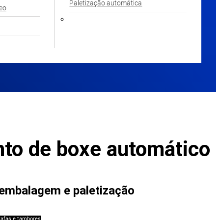
Paletização automática
leo
to de boxe automático
embalagem e paletização
rafas e tambores