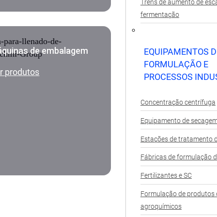
Trens de aumento de esca
fermentação
quinas de embalagem
EQUIPAMENTOS D
FORMULAÇÃO E
r produtos
PROCESSOS INDU
Concentração centrífuga
Equipamento de secagem
Estações de tratamento d
Fábricas de formulação d
Fertilizantes e SC
Formulação de produtos 
agroquímicos