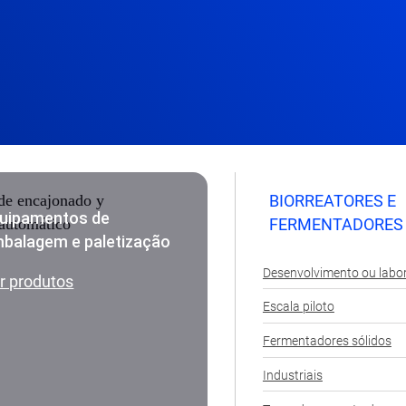
BIORREATORES E
uipamentos de
FERMENTADORES
balagem e paletização
Desenvolvimento ou labor
r produtos
Escala piloto
Fermentadores sólidos
Industriais