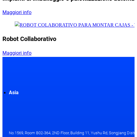
Maggiori info
Robot Collaborativo
Maggiori info
Asia
No.1569, Room B02-364, 2ND Floor, Building 11, Yushu Rd, Songjiang Distri