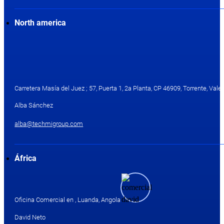
North america
Carretera Masía del Juez ; 57, Puerta 1, 2a Planta, CP 46909, Torrente, Valen
Alba Sánchez
alba@techmigroup.com
África
Oficina Comercial en , Luanda, Angola
David Neto