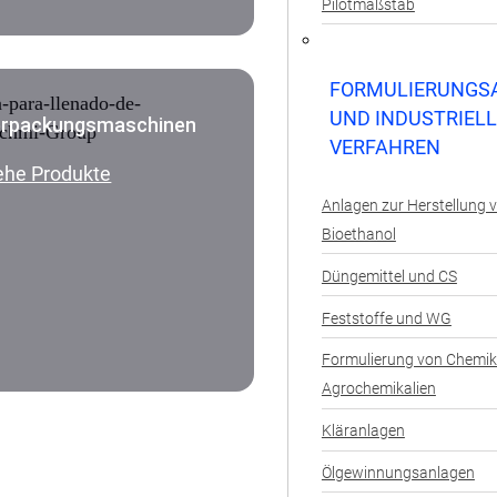
Pilotmaßstab
FORMULIERUNGS
UND INDUSTRIEL
rpackungsmaschinen
VERFAHREN
ehe Produkte
Anlagen zur Herstellung 
Bioethanol
Düngemittel und CS
Feststoffe und WG
Formulierung von Chemik
Agrochemikalien
Kläranlagen
Ölgewinnungsanlagen