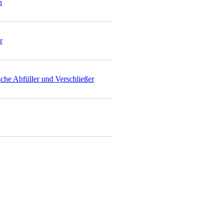
n
r
he Abfüller und Verschließer