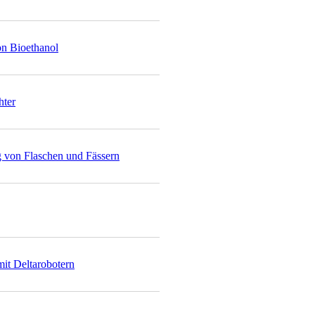
on Bioethanol
hter
 von Flaschen und Fässern
it Deltarobotern