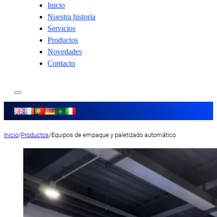
Inicio
Nuestra historia
Servicios
Productos
Novedades
Contacto
Inicio
/
Productos
/
Equipos de empaque y paletizado automático