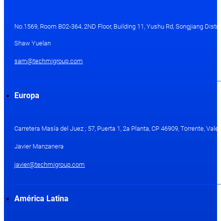
No.1569, Room B02-364, 2ND Floor, Building 11, Yushu Rd, Songjiang Distri
Shaw Yuelan
sam@techmigroup.com
Europa
Carretera Masía del Juez ; 57, Puerta 1, 2a Planta, CP 46909, Torrente, Val
Javier Manzanera
javier@techmigroup.com
América Latina