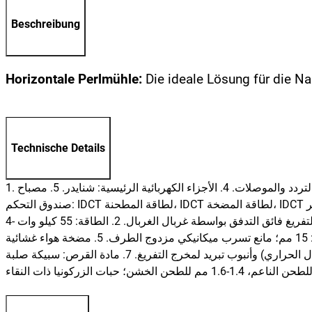
Beschreibung
Horizontale Perlmühle:
Die ideale Lösung für die N
Technische Details
1. مزودة بصندوق تحكم. 2. مجهزة بخزانة على الجانب الأيسر من مطحنة الرمل. 3. خزانة طاقة منفصلة لتركيب عاكس التردد والموصلات. 4. الأجزاء الكهربائية الرئيسية: شنايدر. 5. مصباح IDCT الرئيسي في
صندوق التحكم: IDCT لطاقة المطحنة، IDCT لطاقة المضخة، IDCT للطاقة. 6. المفتاح الرئيسي والزر الرئيسي: بدء تشغيل المضخة، إيقاف المضخة، مفتاح الطاحونة، إيقاف الطوارئ. 7. العداد الرئيسي: عداد الأمبير
(شاشة رقمية). 1. نظام التفريغ فائق التدفق بواسطة غربال الغربال. 2. الطاقة: 55 كيلو وات -4p، 380 فولت. 3. حجم العمل: 100 لتر. 4-نوع القرص؛ سرعة عمود الدوران 800 دورة في الدقيقة، مدفوعة بحزام
وبكرة، قطر القرص: 325 مم*8 قطع، السماكة: 15 مم؛ مانع تسرب ميكانيكي مزدوج الطرف. 5. مضخة هواء غشائية (DN25)، استهلاك الهواء: 6 كجم/سم2. 6. مع نظام تبريد لحاوية الطحن بقطعتين منفصلتين
(غطاء حلزوني لتحقيق أقصى قدر من كفاءة التبادل الحراري) وأنبوب تبريد لمخرج التفريغ. 7. مادة القرص: سبيكة صلبة (HRC> 65)، حاوية الطحن الداخلية: سبيكة مضادة للتآكل ؛ الحاوية الخارجية: ss304 مع تلميع