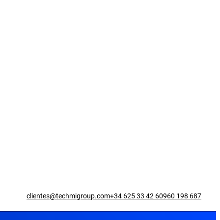
clientes@techmigroup.com
+34 625 33 42 60
960 198 687