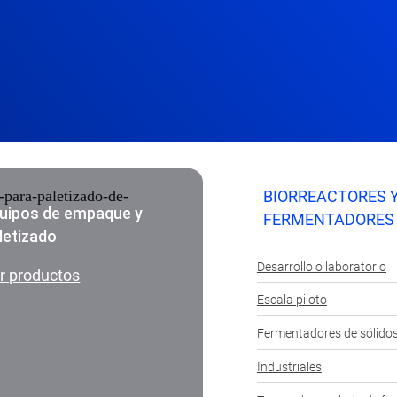
BIORREACTORES 
uipos de empaque y
FERMENTADORES
letizado
Desarrollo o laboratorio
r productos
Escala piloto
Fermentadores de sólido
Industriales