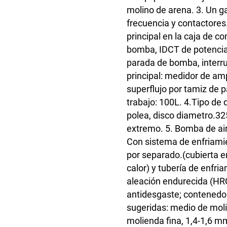
molino de arena. 3. Un g
frecuencia y contactores.
principal en la caja de c
bomba, IDCT de potencia.
parada de bomba, interr
principal: medidor de amp
superflujo por tamiz de p
trabajo: 100L. 4.Tipo de 
polea, disco diametro.3
extremo. 5. Bomba de ai
Con sistema de enfriami
por separado.(cubierta e
calor) y tubería de enfria
aleación endurecida (HRC
antidesgaste; contenedor
sugeridas: medio de moli
molienda fina, 1,4-1,6 m