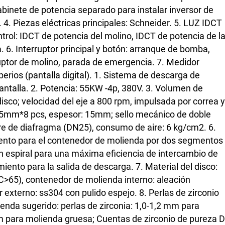
abinete de potencia separado para instalar inversor de
 4. Piezas eléctricas principales: Schneider. 5. LUZ IDCT
ontrol: IDCT de potencia del molino, IDCT de potencia de l
 6. Interruptor principal y botón: arranque de bomba,
uptor de molino, parada de emergencia. 7. Medidor
erios (pantalla digital). 1. Sistema de descarga de
antalla. 2. Potencia: 55KW -4p, 380V. 3. Volumen de
disco; velocidad del eje a 800 rpm, impulsada por correa y
25mm*8 pcs, espesor: 15mm; sello mecánico de doble
re de diafragma (DN25), consumo de aire: 6 kg/cm2. 6.
ento para el contenedor de molienda por dos segmentos
n espiral para una máxima eficiencia de intercambio de
miento para la salida de descarga. 7. Material del disco:
>65), contenedor de molienda interno: aleación
 externo: ss304 con pulido espejo. 8. Perlas de zirconio
enda sugerido: perlas de zirconia: 1,0-1,2 mm para
m para molienda gruesa; Cuentas de zirconio de pureza 