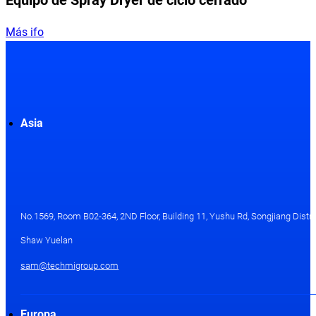
Equipo de Spray Dryer de ciclo cerrado
Más ifo
Asia
No.1569, Room B02-364, 2ND Floor, Building 11, Yushu Rd, Songjiang Distri
Shaw Yuelan
sam@techmigroup.com
Europa