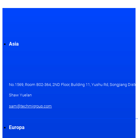
Asia
No.1569, Room B02-364, 2ND Floor, Building 11, Yushu Rd, Songjiang Distri
Shaw Yuelan
sam@techmigroup.com
Europa